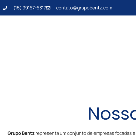
Ir
(15) 99157-5317
contato@grupobentz.com
para
o
conteúdo
Noss
Grupo Bentz
representa um conjunto de empresas focadas em i