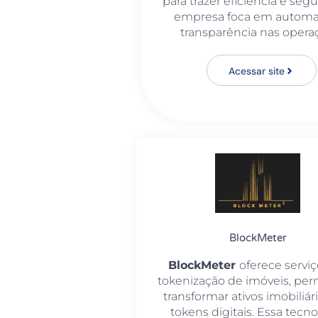
para trazer eficiência e segu
empresa foca em automa
transparência nas opera
Acessar site
BlockMeter
BlockMeter
oferece servi
tokenização de imóveis, per
transformar ativos imobiliá
tokens digitais. Essa tecno