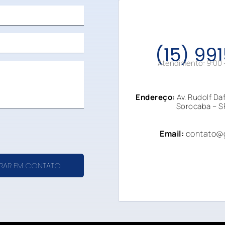
(15) 99
Atendimento: 9:00 –
Endereço:
Av. Rudolf Da
Sorocaba
–
S
Email:
contato@
RAR EM CONTATO