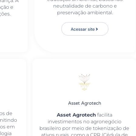
rança. A
neutralidade de carbono e
ção e
preservação ambiental.
ções.
Acessar site
Asset Agrotech
ços de
Asset Agrotech
facilita
mitindo
investimentos no agronegócio
rios em
brasileiro por meio de tokenização de
logia
ativos rurais, como a CPR (Cédula de