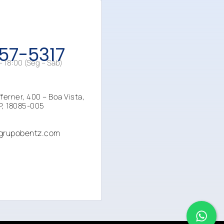
157-5317
 18:00 (Seg – Sab)
fferner, 400 – Boa Vista,
P
, 18085-005
grupobentz.com